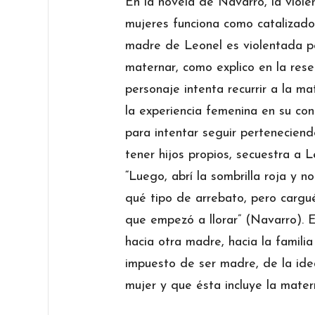
En la novela de Navarro, la viole
mujeres funciona como catalizador
madre de Leonel es violentada po
maternar, como explico en la rese
personaje intenta recurrir a la 
la experiencia femenina en su con
para intentar seguir pertenecien
tener hijos propios, secuestra a 
“Luego, abrí la sombrilla roja y n
qué tipo de arrebato, pero cargué
que empezó a llorar” (Navarro). Es
hacia otra madre, hacia la famili
impuesto de ser madre, de la id
mujer y que ésta incluye la mate