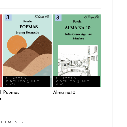
3: LAZOS Y
3: LAZOS Y
VÍNCULOS (JUNIO
VÍNCULOS (JUNIO
2026)
2026)
l
Poemas
Alma no.10
a
TISEMENT -