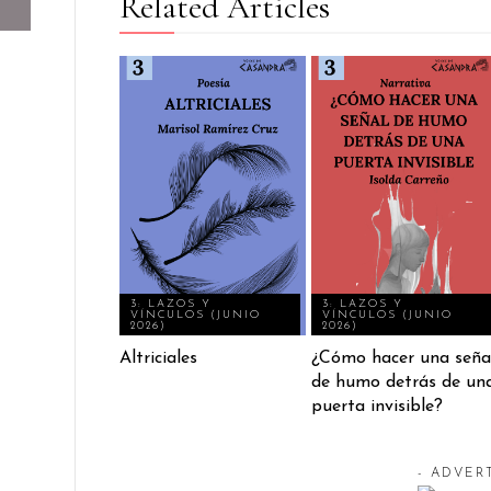
Related Articles
3: LAZOS Y
3: LAZOS Y
VÍNCULOS (JUNIO
VÍNCULOS (JUNIO
2026)
2026)
Altriciales
¿Cómo hacer una seña
de humo detrás de un
puerta invisible?
- ADVER