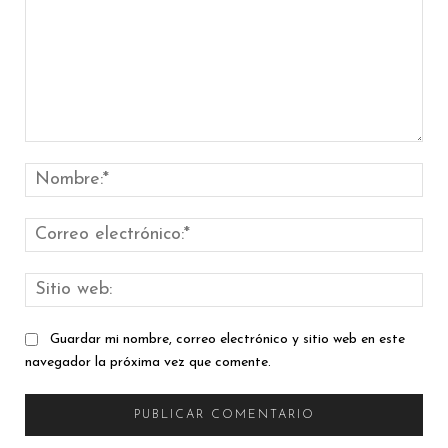
Comentario:
Nom
Cor
elec
Siti
web
Guardar mi nombre, correo electrónico y sitio web en este
navegador la próxima vez que comente.